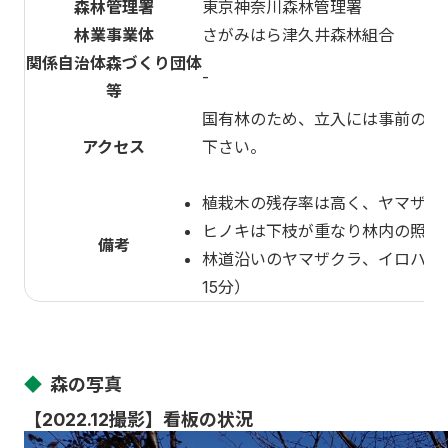
森林管理署
東京神奈川森林管理署
林業事業体
さがみはら津久井森林組合
関係自治体森づくり団体
-
等
国有林のため、立入には事前の申
アクセス
下さい。
植栽木の残存率は高く、ヤマザク
ヒノキは下枝が重なり林内の照度
備考
林道沿いのヤマザクラ、イロハモ
15分）
◆
森の写真
【2022.12撮影】看板の状況