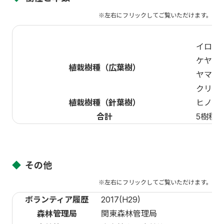
イロハ
ケヤキ
植栽樹種（広葉樹）
ヤマザ
クリ
植栽樹種（針葉樹）
ヒノキ
合計
5樹種
◆
その他
ボランティア履歴
2017(H29)
森林管理局
関東森林管理局