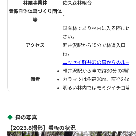
林業事業体
佐久森林組合
関係自治体森づくり団体
-
等
国有林であり林内に入る際には許
さい。
アクセス
軽井沢駅から15分で林道入口（
行。
ニッセイ軽井沢の森からのルート
軽井沢駅から車で約30分の場所
備考
カラマツは樹高20m、直径24c
明るい林内ではモミジイチゴ等の
◆
森の写真
【2023.8撮影】看板の状況