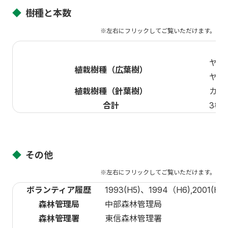
◆
樹種と本数
ヤマ
植栽樹種（広葉樹）
ヤマ
植栽樹種（針葉樹）
カラ
合計
3樹
◆
その他
ボランティア履歴
1993(H5)、1994（H6),2001(H13)
森林管理局
中部森林管理局
森林管理署
東信森林管理署