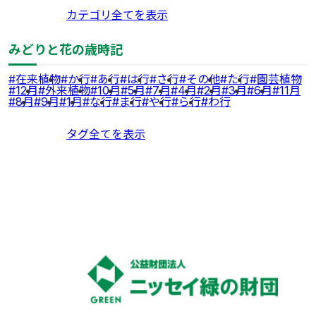
カテゴリ全てを表示
みどりと花の歳時記
在来植物
か行
あ行
は行
さ行
その他
た行
園芸植物
12月
外来植物
10月
5月
7月
4月
2月
3月
6月
11月
8月
9月
1月
な行
ま行
や行
ら行
わ行
タグ全てを表示