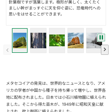
樹皮は赤褐色で縦に裂けるのが特徴です。生命力が
強く、太い枝が折れても、傷口を数年でふさいでし
まう修復力もよく知られています。成長速度も速
く、
10
～
20
ｍ、大きなものは
50
ｍまで成長します。
メタセコイアの発見は、世界的なニュースとなり、アメ
リカの学者が中国から種子を持ち帰って増やし、世界各
地に配布されました。日本では小石川植物園に植えられ
ました。そこから得た苗木が、1949年に昭和天皇に献
上され、吹上御所に植えられました。