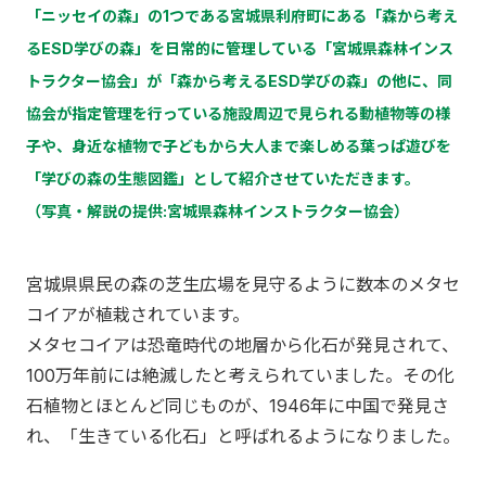
「ニッセイの森」の1つである宮城県利府町にある「森から考え
るESD学びの森」を日常的に管理している「宮城県森林インス
トラクター協会」が「森から考えるESD学びの森」の他に、同
協会が指定管理を行っている施設周辺で見られる動植物等の様
子や、身近な植物で子どもから大人まで楽しめる葉っぱ遊びを
「学びの森の生態図鑑」として紹介させていただきます。
（写真・解説の提供
:
宮城県森林インストラクター協会）
宮城県県民の森の芝生広場を見守るように数本のメタセ
コイアが植栽されています。
メタセコイアは恐竜時代の地層から化石が発見されて、
100
万年前には絶滅したと考えられていました。その化
石植物とほとんど同じものが、
1946
年に中国で発見さ
れ、「生きている化石」と呼ばれるようになりました。