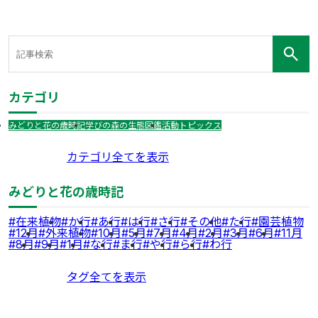
カテゴリ
みどりと花の歳時記
学びの森の生態図鑑
活動トピックス
カテゴリ全てを表示
みどりと花の歳時記
在来植物
か行
あ行
は行
さ行
その他
た行
園芸植物
12月
外来植物
10月
5月
7月
4月
2月
3月
6月
11月
8月
9月
1月
な行
ま行
や行
ら行
わ行
タグ全てを表示