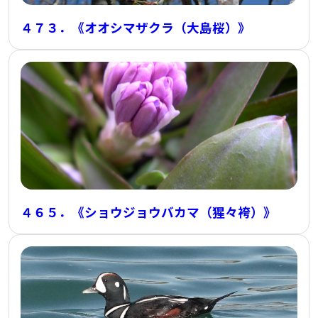
４７３．《オオシマザクラ（大島桜）》
４６５．《ショウジョウバカマ（猩々袴）》