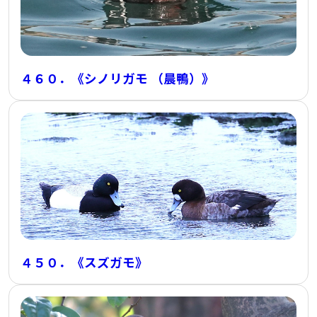
４６０．《シノリガモ （晨鴨）》
４５０．《スズガモ》