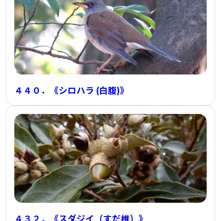
４４０．《シロハラ (白腹)》
４３２．《スダジイ（すだ椎）》