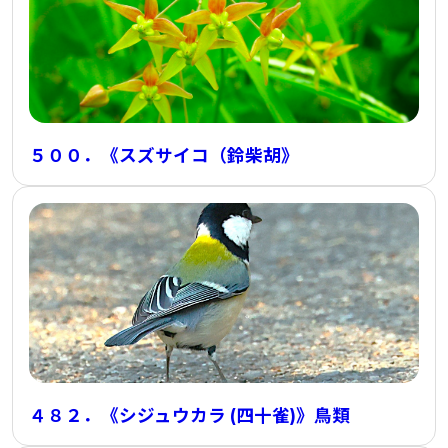
５００．《スズサイコ（鈴柴胡》
４８２．《シジュウカラ (四十雀)》鳥類