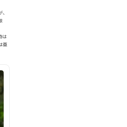
が、
ま
時は
は亜