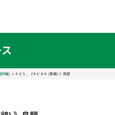
ース
歳時記
４８５．《キビタキ (黄鶲) 》鳥類