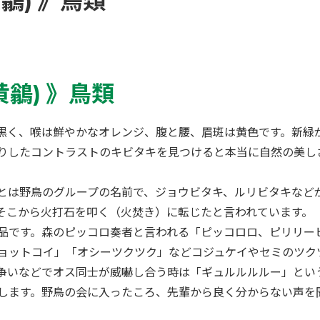
鶲) 》鳥類
黄鶲)
》鳥類
黒く、喉は鮮やかなオレンジ、腹と腰、眉斑は黄色です。新緑
りしたコントラストのキビタキを見つけると本当に自然の美し
とは野鳥のグループの名前で、ジョウビタキ、ルリビタキなど
そこから火打石を叩く（火焚き）に転じたと言われています。
品です。森のピッコロ奏者と言われる「ピッコロロ、ピリリー
ョットコイ」「オシーツクツク」などコジュケイやセミのツク
争いなどでオス同士が威嚇し合う時は「ギュルルルルー」とい
します。野鳥の会に入ったころ、先輩から良く分からない声を