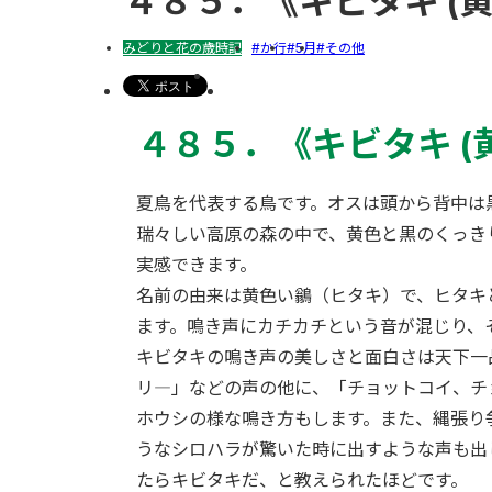
４８５．《キビタキ (黄
みどりと花の歳時記
か行
5月
その他
４８５．《
キビタキ (
夏鳥を代表する鳥です。オスは頭から背中は
瑞々しい高原の森の中で、黄色と黒のくっき
実感できます。
名前の由来は黄色い鶲（ヒタキ）で、ヒタキ
ます。鳴き声にカチカチという音が混じり、
キビタキの鳴き声の美しさと面白さは天下一
リ―」などの声の他に、「チョットコイ、チ
ホウシの様な鳴き方もします。また、縄張り
うなシロハラが驚いた時に出すような声も出
たらキビタキだ、と教えられたほどです。