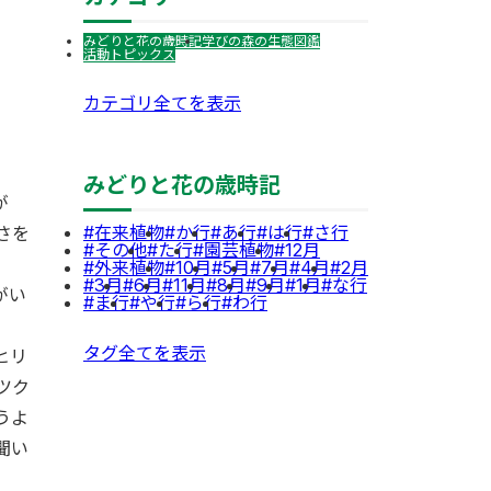
みどりと花の歳時記
学びの森の生態図鑑
活動トピックス
カテゴリ全てを表示
みどりと花の歳時記
が
在来植物
か行
あ行
は行
さ行
さを
その他
た行
園芸植物
12月
外来植物
10月
5月
7月
4月
2月
3月
6月
11月
8月
9月
1月
な行
がい
ま行
や行
ら行
わ行
タグ全てを表示
ヒリ
ツク
うよ
聞い