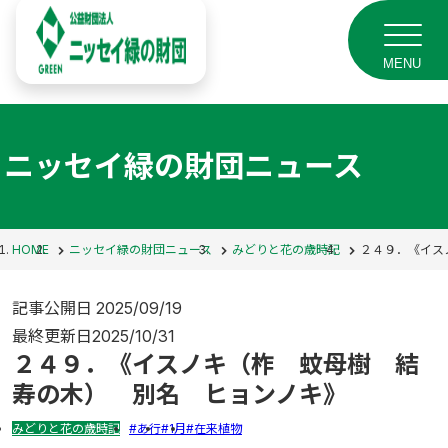
MENU
ニッセイ緑の財団ニュース
HOME
ニッセイ緑の財団ニュース
みどりと花の歳時記
２４９．《イス
記事公開日
2025/09/19
最終更新日
2025/10/31
２４９．《イスノキ（柞 蚊母樹 結
寿の木） 別名 ヒョンノキ》
みどりと花の歳時記
あ行
1月
在来植物