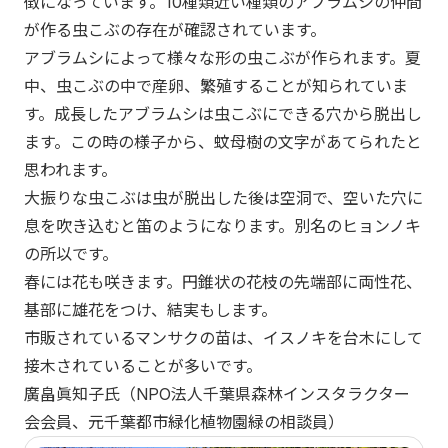
徴になっています。10種類近い種類のアブラムシの仲間
が作る虫こぶの存在が確認されています。
アブラムシによって様々な形の虫こぶが作られます。夏
中、虫こぶの中で産卵、繁殖することが知られていま
す。成長したアブラムシは虫こぶにできる穴から脱出し
ます。この時の様子から、蚊母樹の文字があてられたと
思われます。
大振りな虫こぶは虫が脱出した後は空洞で、空いた穴に
息を吹き込むと笛のようになります。別名のヒョンノキ
の所以です。
春には花も咲きます。円錐状の花枝の先端部に両性花、
基部に雄花をつけ、結実もします。
市販されているマンサクの苗は、イスノキを台木にして
接木されていることが多いです。
廣畠眞知子氏（NPO法人千葉県森林インスタラクター
会会員、元千葉都市緑化植物園緑の相談員）