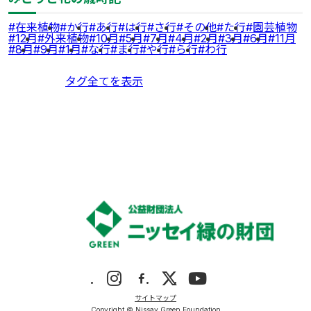
在来植物
か行
あ行
は行
さ行
その他
た行
園芸植物
12月
外来植物
10月
5月
7月
4月
2月
3月
6月
11月
8月
9月
1月
な行
ま行
や行
ら行
わ行
タグ全てを表示
サイトマップ
Copyright © Nissay Green Foundation