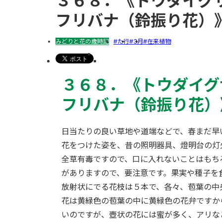
３６８．《トウダイグ
フリバナ（鈴振り花）
みどりと花の歳時記
た行
3月
在来植物
３６８．《
トウダイグ
フリバナ（鈴振り花）
日当たりの良い草地や道端などで、春まだ早
花をつけた姿を、昔の照明器具、燈明台の灯
全草有毒ですので、口に入れないことはもち
がありますので、要注意です。果実や種子を
放射状にでる花枝は５本で、各々、苞葉の中
花は黄緑色の苞葉の中に黄緑色の花弁ですか
いのですが、壺状の花には蜜が多く、アリな