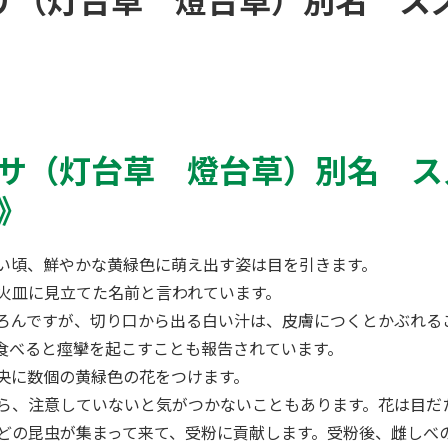
サ（灯台草 燈台草）別名 ス
》
サ（灯台草 燈台草）別名 ス
》
い頃、鮮やかな黄緑色に萌え出す姿は目を引きます。
火皿に見立てた名前と言われています。
ろんですが、切り口から出る白い汁は、皮膚につくとかぶれる
食べると痙攣を起こすことも報告されています。
央に数個の黄緑色の花をつけます。
ら、注意していないと気がつかないこともあります。花は目だ
どの昆虫が集まって来て、受粉に貢献します。受粉後、雌しべ