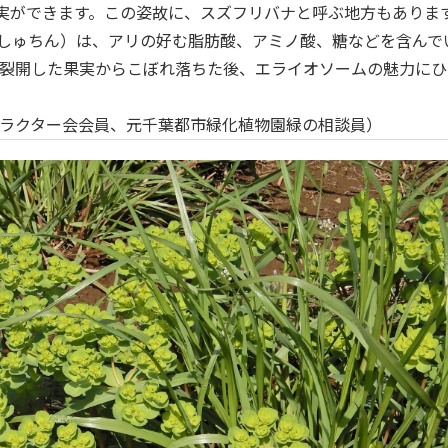
実ができます。この姿故に、スズフリバナと呼ぶ地方もありま
しゅちん）は、アリの好む脂肪酸、アミノ酸、糖などを含んで
すが、裂開した果実からこぼれ落ちた後、エライオソームの魅力に
タラクター会会員、元千葉都市緑化植物園緑の相談員）