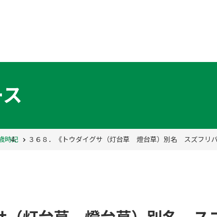
ース
歳時記
３６８．《トウダイグサ（灯台草 燈台草）別名 スズフリ