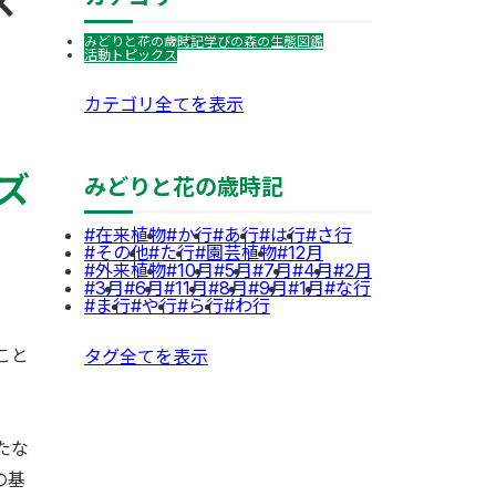
ズ
みどりと花の歳時記
学びの森の生態図鑑
活動トピックス
カテゴリ全てを表示
ズ
みどりと花の歳時記
在来植物
か行
あ行
は行
さ行
その他
た行
園芸植物
12月
外来植物
10月
5月
7月
4月
2月
3月
6月
11月
8月
9月
1月
な行
ま行
や行
ら行
わ行
こと
タグ全てを表示
たな
の基