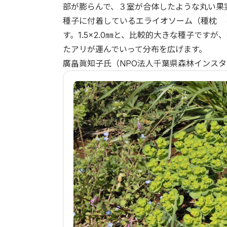
部が膨らんで、３室が合体したような丸い果
種子に付着しているエライオソーム（種枕 
す。1.5×2.0㎜と、比較的大きな種子で
たアリが運んでいって分布を広げます。
廣畠眞知子氏（NPO法人千葉県森林インス